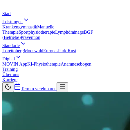
Start
Leistungen
Krankengymnastik
Manuelle
Therapie
Sportphysiotherapie
Lymphdrainage
BGF
(Betriebe)
Prävention
Standorte
Lorettoberg
Mooswald
Europa-Park Rust
Digital
MOVIN App
KI-Physiotherapie
Anamnesebogen
Training
Über uns
Karriere
Termin vereinbaren