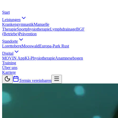
Start
Leistungen
Krankengymnastik
Manuelle
Therapie
Sportphysiotherapie
Lymphdrainage
BGF
(Betriebe)
Prävention
Standorte
Lorettoberg
Mooswald
Europa-Park Rust
Digital
MOVIN App
KI-Physiotherapie
Anamnesebogen
Training
Über uns
Karriere
Termin vereinbaren