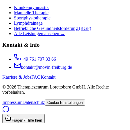
Krankengymnastik
Manuelle Therapie
Sportphysiotherapie
Lymphdrainage
Betriebliche Gesundheitsförderung (BGF)
Alle Leistungen ansehen →
Kontakt & Info
+49 761 707 33 66
kontakt@movin-freiburg.de
Karriere & Jobs
FAQ
Kontakt
©
2026
Therapiezentrum Lorettoberg GmbH. Alle Rechte
vorbehalten.
Impressum
Datenschutz
Cookie-Einstellungen
Fragen? Hilfe hier!