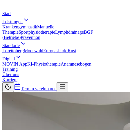
Start
Leistungen
Krankengymnastik
Manuelle
Therapie
Sportphysiotherapie
Lymphdrainage
BGF
(Betriebe)
Prävention
Standorte
Lorettoberg
Mooswald
Europa-Park Rust
Digital
MOVIN App
KI-Physiotherapie
Anamnesebogen
Training
Über uns
Karriere
Termin vereinbaren